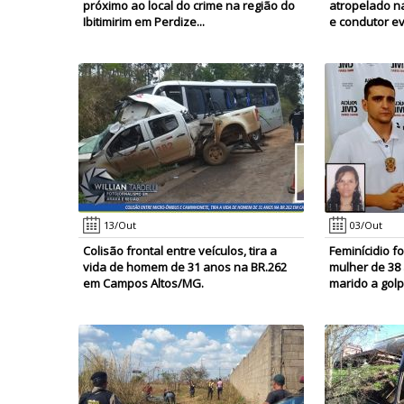
próximo ao local do crime na região do
atropelado na
Ibitimirim em Perdize...
e condutor ev
13/Out
03/Out
Colisão frontal entre veículos, tira a
Feminícidio f
vida de homem de 31 anos na BR.262
mulher de 38 
em Campos Altos/MG.
marido a golp