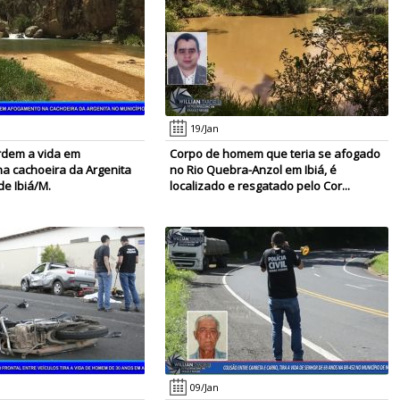
19/Jan
erdem a vida em
Corpo de homem que teria se afogado
a cachoeira da Argenita
no Rio Quebra-Anzol em Ibiá, é
de Ibiá/M.
localizado e resgatado pelo Cor...
09/Jan