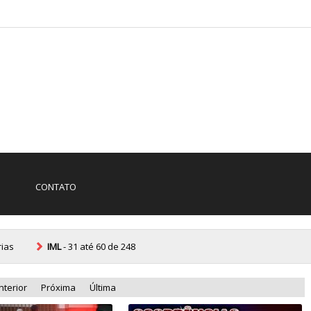
CONTATO
rias
IML
- 31 até 60 de 248
nterior
Próxima
Última