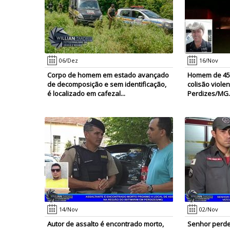
06/Dez
16/Nov
Corpo de homem em estado avançado
Homem de 45 
de decomposição e sem identificação,
colisão viole
é localizado em cafezal...
Perdizes/MG.
14/Nov
02/Nov
Autor de assalto é encontrado morto,
Senhor perde