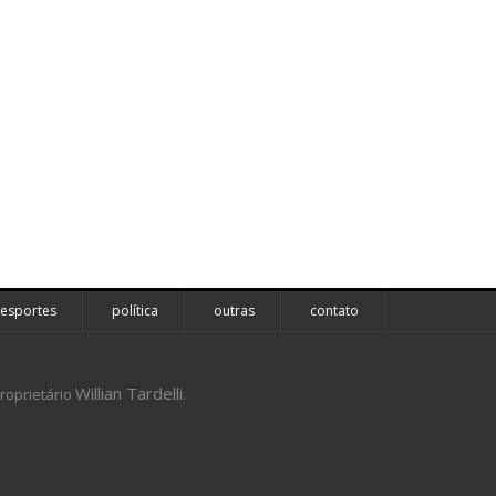
esportes
política
outras
contato
Willian Tardelli.
roprietário