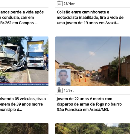
26/Nov
 anos perde a vida após
Colisão entre caminhonete e
 conduzia, cair em
motociclista inabilitado, tira a vida de
 Br.262 em Campos ...
uma jovem de 19 anos em Araxá...
15/Set
lvendo 05 veículos, tira a
Jovem de 22 anos é morto com
omem de 39 anos morre
disparos de arma de fogo no bairro
unicípio d...
São Francisco em Araxá/MG.