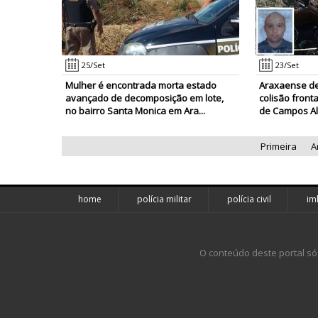
25/Set
23/Set
Mulher é encontrada morta estado
Araxaense de
avançado de decomposição em lote,
colisão front
no bairro Santa Monica em Ara...
de Campos Al
Primeira
A
home
polícia militar
polícia civil
im
O conteúdo deste portal só