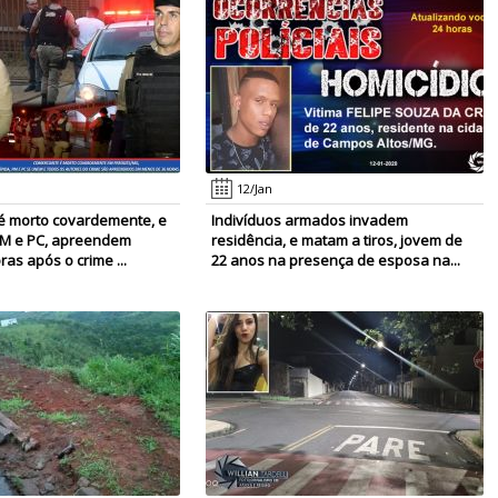
12/Jan
é morto covardemente, e
Indivíduos armados invadem
PM e PC, apreendem
residência, e matam a tiros, jovem de
ras após o crime ...
22 anos na presença de esposa na...