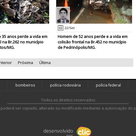
22/Set
 35 anos perde a vida em
Homem de 52 anos perde e a vida em
al na Br.262 no município
colisão frontal na Br.452 no município
tos/MG.
de Pedrinópolis/MG.
nterior
Próxima
Última
l
bombeiros
polícia rodoviária
polícia federal
Todos os direitos reservados
 poderá ser copiado, alterado ou modificado mediante a autorização do p
desenvolvido
por