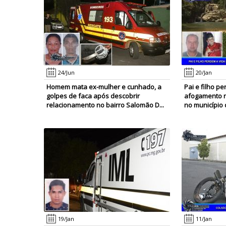
24/Jun
20/Jan
Homem mata ex-mulher e cunhado, a
Pai e filho p
golpes de faca após descobrir
afogamento n
relacionamento no bairro Salomão D...
no município 
19/Jan
11/Jan