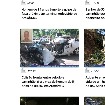
02/Jan
11/Dez
Homem de 34 anos é morto a golpe de
Senhor de 55
faca próximo ao terminal rodoviário de
caminhão que
Araxá/MG.
ribanceira na
19/Nov
21/Out
Colisão frontal entre veículo e
Acidente envo
caminhão, tira a vida de homem de 51
vida de um h
anos na BR.262 em Araxá/MG
na Br.262 no m