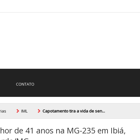
CONTATO
rias
IML
Capotamento tira a vida de sen...
nhor de 41 anos na MG-235 em Ibiá,