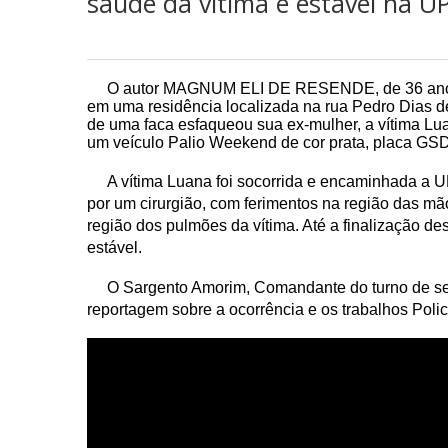
saúde da vítima é estável na 
O autor MAGNUM ELI DE RESENDE, de 36 anos na 
em uma residência localizada na rua Pedro Dias d
de uma faca esfaqueou sua ex-mulher, a vítima Lu
um veículo Palio Weekend de cor prata, placa GS
A vítima Luana foi socorrida e encaminhada a UP
por um cirurgião, com ferimentos na região das mã
região dos pulmões da vítima. Até a finalização de
estável.
O Sargento Amorim, Comandante do turno de serv
reportagem sobre a ocorrência e os trabalhos Polic