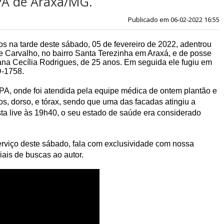
UPA de Araxá/MG.
Publicado em 06-02-2022 16:55
tarde deste sábado, 05 de fevereiro de 2022, adentrou
e Carvalho, no bairro Santa Terezinha em Araxá, e de posse
ana Cecília Rodrigues, de 25 anos. Em seguida ele fugiu em
D-1758.
A, onde foi atendida pela equipe médica de ontem plantão e
os, dorso, e tórax, sendo que uma das facadas atingiu a
sta live às 19h40, o seu estado de saúde era considerado
iço deste sábado, fala com exclusividade com nossa
iais de buscas ao autor.