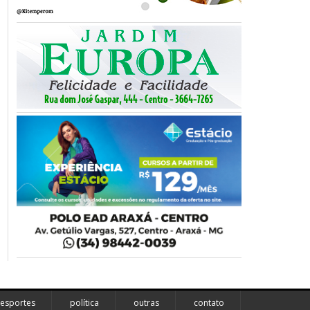
esportes
política
outras
contato