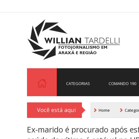
CATEGORIAS
COMANDO 190
Você está aqui
Home
Catego
Ex-marido é procurado após es