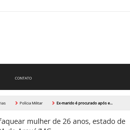
CONTATO
rias
Polí­cia Militar
Ex-marido é procurado após e...
faquear mulher de 26 anos, estado de