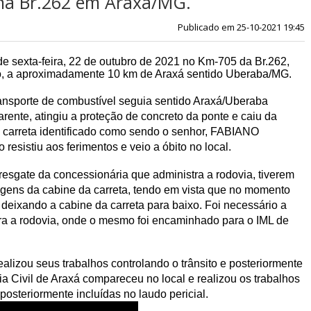
na Br.262 em Araxá/MG.
Publicado em 25-10-2021 19:45
e sexta-feira, 22 de outubro de 2021 no Km-705 da Br.262,
, a aproximadamente 10 km de Araxá sentido Uberaba/MG.
nsporte de combustível seguia sentido Araxá/Uberaba
rente, atingiu a proteção de concreto da ponte e caiu da
 carreta identificado como sendo o senhor, FABIANO
sistiu aos ferimentos e veio a óbito no local.
sgate da concessionária que administra a rodovia, tiverem
ragens da cabine da carreta, tendo em vista que no momento
 deixando a cabine da carreta para baixo. Foi necessário a
para a rodovia, onde o mesmo foi encaminhado para o IML de
alizou seus trabalhos controlando o trânsito e posteriormente
cia Civil de Araxá compareceu no local e realizou os trabalhos
posteriormente incluídas no laudo pericial.