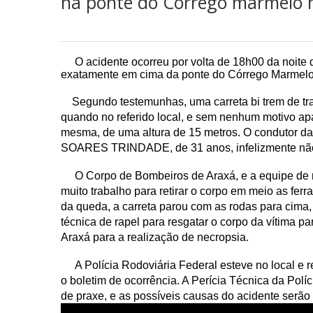
na ponte do Córrego marmelo 
O acidente ocorreu por volta de 18h00 da noite d
exatamente em cima da ponte do Córrego Marmelo
Segundo testemunhas, uma carreta bi trem de tra
quando no referido local, e sem nenhum motivo apa
mesma, de uma altura de 15 metros. O condutor da
SOARES TRINDADE, de 31 anos, infelizmente não re
O Corpo de Bombeiros de Araxá, e a equipe de re
muito trabalho para retirar o corpo em meio as fer
da queda, a carreta parou com as rodas para cima,
técnica de rapel para resgatar o corpo da vítima 
Araxá para a realização de necropsia.
A Polícia Rodoviária Federal esteve no local e re
o boletim de ocorrência. A Perícia Técnica da Polí
de praxe, e as possíveis causas do acidente serão 