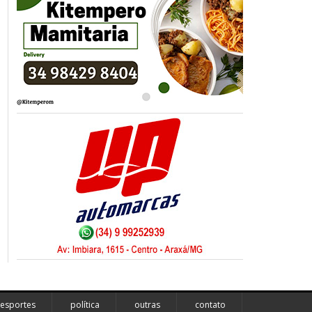
esportes
política
outras
contato