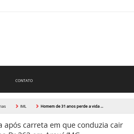
CONTATO
rias
IML
Homem de 31 anos perde a vida ...
 após carreta em que conduzia cair