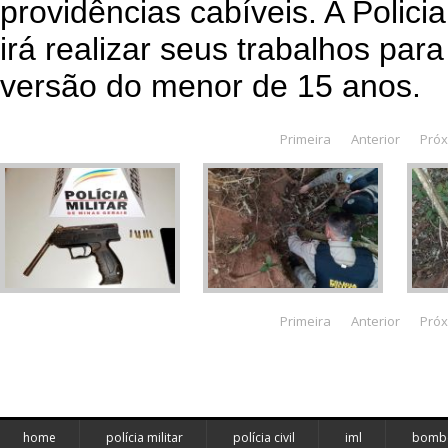
providências cabíveis. A Polici
irá realizar seus trabalhos par
versão do menor de 15 anos.
Primeira
Anterior
Pró
Primeira
Anterior
Pró
home
polícia militar
polícia civil
iml
bombe