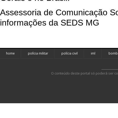
Assessoria de Comunicação So
informações da SEDS MG
home
polícia militar
polícia civil
iml
bombe
O conteúdo deste portal só poderá ser co