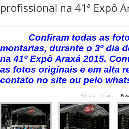
profissional na 41ª Expô 
Confiram todas as fot
montarias, durante o 3º dia d
na 41º Expô Araxá 2015. Con
as fotos originais e em alta 
contato no site ou pelo wha
Primeira
Anterior
Pró