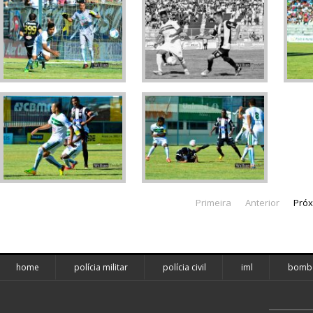
Primeira
Anterior
Pró
home
polícia militar
polícia civil
iml
bombe