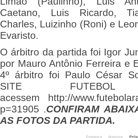
Limão (Paulinho), Luis Ant
Caetano, Luis Ricardo, Tia
Charles, Luizinho (Roni) e Leo
Evaristo.
O árbitro da partida foi Igor J
por Mauro Antônio Ferreira e 
4º árbitro foi Paulo César
SITE FUTEBO
acessem http://www.futebola
p=31905 .
CONFIRAM ABAIX
AS FOTOS DA PARTIDA.
Primeira
Anterior
Pró